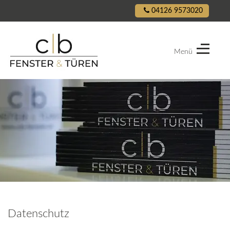
04126 9573020
Menü
CB
Fenster
&
Türen
Datenschutz